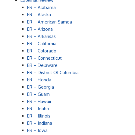
External Review
ER – Alabama
ER – Alaska
ER – American Samoa
ER – Arizona
ER – Arkansas
ER – California
ER – Colorado
ER – Connecticut
ER – Delaware
ER – District Of Columbia
ER – Florida
ER – Georgia
ER – Guam
ER – Hawaii
ER – Idaho
ER – Illinois
ER – Indiana
ER – Iowa