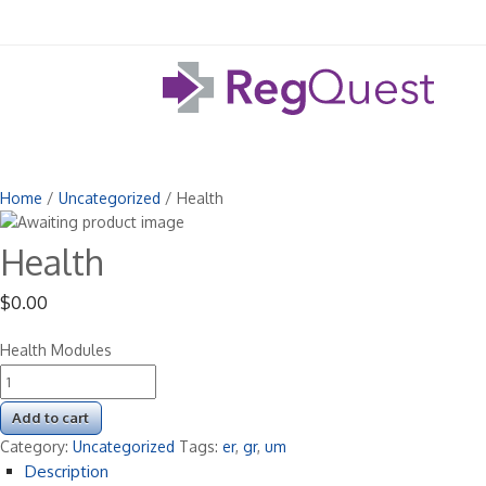
Home
/
Uncategorized
/ Health
Health
$
0.00
Health Modules
Health
quantity
Add to cart
Category:
Uncategorized
Tags:
er
,
gr
,
um
Description